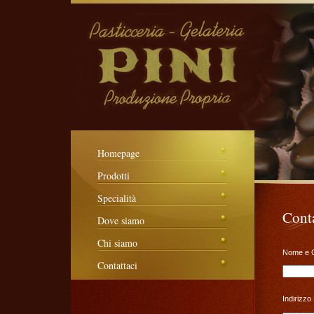
Homepage
Prodotti
Specialità
Conta
Dove siamo
Chi siamo
Nome e 
Contattaci
Indirizzo